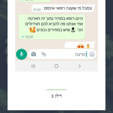
דילן ב