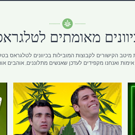
Cannabis Telegram
שקיות רפואי טלגרם
קבוצות 
Buy Weed Telegram
שקיות רפואי ללא מרשם
שמן קנאביס ל
יוונים מאומתים לטלגראס
Telegram Weed Gro
שקיות קנאביס רפואי
Buy Weed Israel
קנאביס רפואי למכירה
 מיטב הקישורים לקבוצות המובילות בכיוונים לטלגראס בטלגרם 
אימות ואנחנו מקפידים לעדכן שאנשים מתלוננים, אוהבים אות