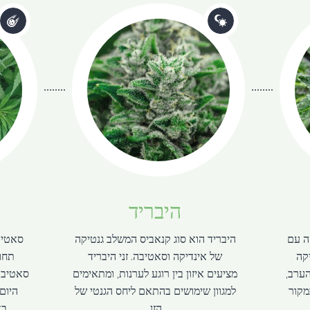
היבריד
ה עם
היבריד הוא סוג קנאביס המשלב גנטיקה
סאטיב
יקה
של אינדיקה וסאטיבה. זני היבריד
תחוש
ערב,
מציעים איזון בין רוגע לערנות, ומתאימים
סאטיבה
מקור
למגוון שימושים בהתאם ליחס הגנטי של
היום
הזן.
בא