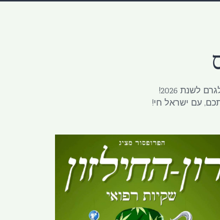
טלגרם
טלגראס כיוונים תל-אביב
טלאגראס
אידוי
לשנת 2026!
כם, עם ישראל חי!