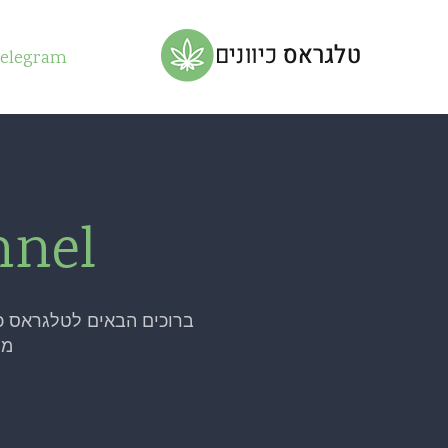
Telegram
up
nnel
am
ברוכים הבאים לטלגראס כיוונים 
nnel
מח
am