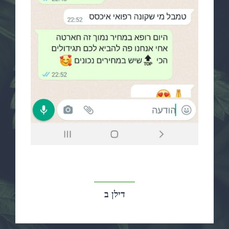
דילן ב