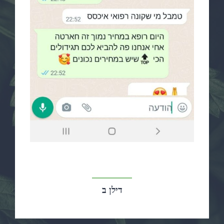
דילן ב